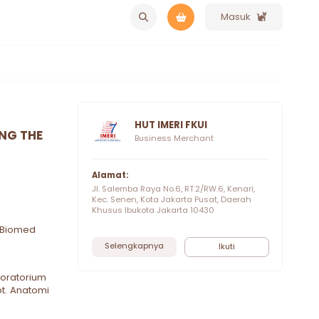
Masuk
HUT IMERI FKUI
ING THE
Business Merchant
Alamat:
Jl. Salemba Raya No.6, RT.2/RW.6, Kenari,
Kec. Senen, Kota Jakarta Pusat, Daerah
Khusus Ibukota Jakarta 10430
M.Biomed
Selengkapnya
Ikuti
boratorium
t. Anatomi