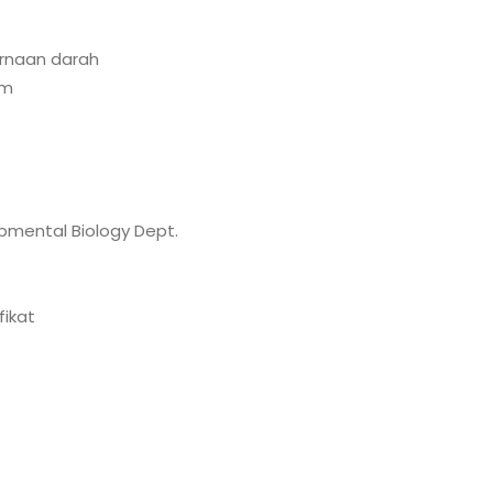
arnaan darah
um
pmental Biology Dept.
fikat