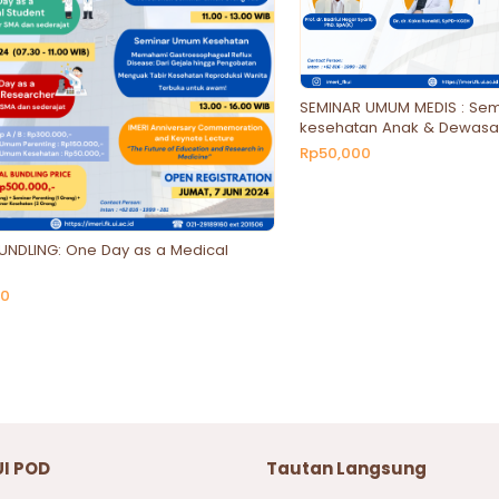
SEMINAR UMUM MEDIS : Se
kesehatan Anak & Dewasa
Reproduksi
Rp50,000
UNDLING: One Day as a Medical
00
UI POD
Tautan Langsung