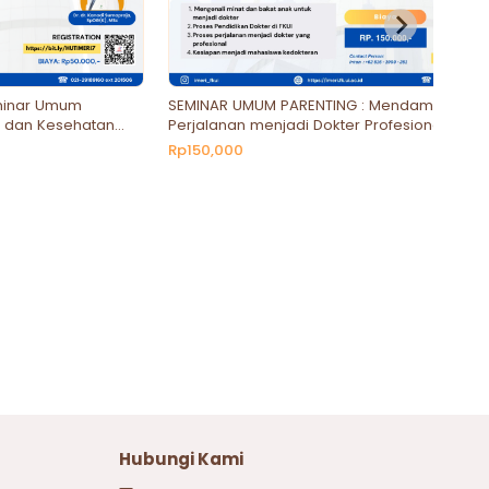
minar Umum
SEMINAR UMUM PARENTING : Mendampingi
 dan Kesehatan
Perjalanan menjadi Dokter Profesional:
Seminar untuk Orang Tua
Rp150,000
Hubungi Kami