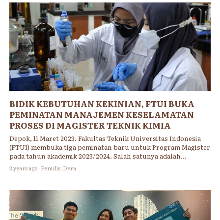
BIDIK KEBUTUHAN KEKINIAN, FTUI BUKA
PEMINATAN MANAJEMEN KESELAMATAN
PROSES DI MAGISTER TEKNIK KIMIA
Depok, 11 Maret 2023. Fakultas Teknik Universitas Indonesia
(FTUI) membuka tiga peminatan baru untuk Program Magister
pada tahun akademik 2023/2024. Salah satunya adalah
peminatan Manajemen Keselamatan Proses (MKP) yang
3 years ago · Penulis: Dera
mengkhususkan pada penerapan sistem manajemen proses.
Gunanya untuk mengidentifikasi, mengendalikan, dan
mencegah bahaya yang timbul dari kegiatan proses atau
operasi, sehingga menyebabkan kerugian, cedera, dan
kerusakan terhadap lingkungan.