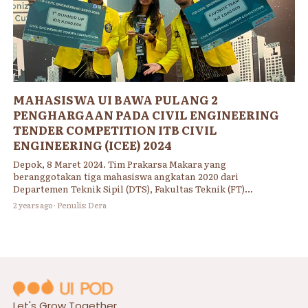
MAHASISWA UI BAWA PULANG 2
PENGHARGAAN PADA CIVIL ENGINEERING
TENDER COMPETITION ITB CIVIL
ENGINEERING (ICEE) 2024
Depok, 8 Maret 2024. Tim Prakarsa Makara yang
beranggotakan tiga mahasiswa angkatan 2020 dari
Departemen Teknik Sipil (DTS), Fakultas Teknik (FT)
Universitas Indonesia (UI) meraih Juara Kedua dan Juara
2 years ago · Penulis: Dera
Favorit pada ajang kompetisi nasional Civil Engineering Tender
Competition ITB Civil Engineering Expo (ICEE) 2024. Kompetisi
ini diselenggarakan oleh ITB dalam kurun waktu tiga bulan,
November 2023 – Februari 2024, dan diikuti oleh 52 tim dari
berbagai universitas di Indonesia.
Let's Grow Together