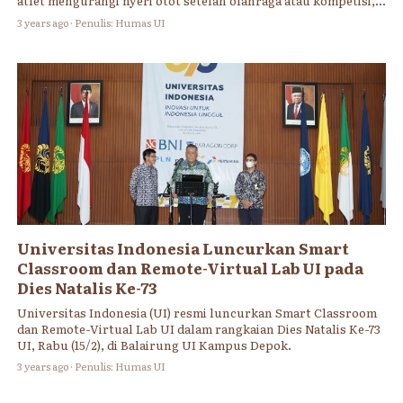
atlet mengurangi nyeri otot setelah olahraga atau kompetisi,
ternyata juga bermanfaat sebagai pertolongan pertama bagi
3 years ago · Penulis: Humas UI
penderita hipertemia. Fakta ini disampaikan oleh Tim
Mahasiswa Fakultas Kedokteran Universitas Indonesia (FKUI)
dalam International East Asian Medical Students’ Conference
(EAMSC) 2023 di Kathmandu, Nepal.
Universitas Indonesia Luncurkan Smart
Classroom dan Remote-Virtual Lab UI pada
Dies Natalis Ke-73
Universitas Indonesia (UI) resmi luncurkan Smart Classroom
dan Remote-Virtual Lab UI dalam rangkaian Dies Natalis Ke-73
UI, Rabu (15/2), di Balairung UI Kampus Depok.
3 years ago · Penulis: Humas UI